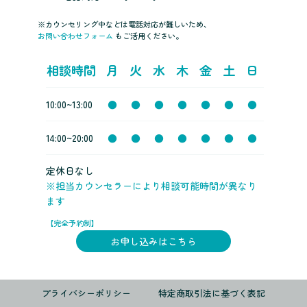
※カウンセリング中などは電話対応が難しいため、
お問い合わせフォーム
もご活用ください。
相談時間
月
火
水
木
金
土
日
10:00~13:00
●
●
●
●
●
●
●
14:00~20:00
●
●
●
●
●
●
●
定休日なし
※担当カウンセラーにより相談可能時間が異なり
ます
【完全予約制】
お申し込みはこちら
プライバシーポリシー
特定商取引法に基づく表記