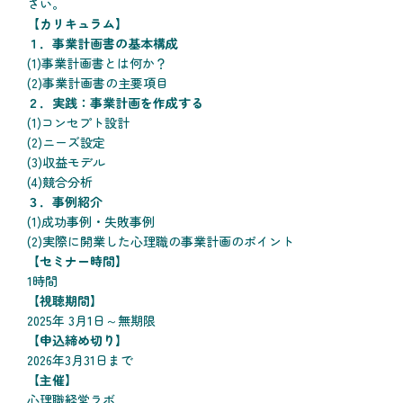
さい。
【カリキュラム】
１．事業計画書の基本構成
(1)事業計画書とは何か？
(2)事業計画書の主要項目
２．実践：事業計画を作成する
(1)コンセプト設計
(2)ニーズ設定
(3)収益モデル
(4)競合分析
３．事例紹介
(1)成功事例・失敗事例
(2)実際に開業した心理職の事業計画のポイント
【セミナー時間】
1時間
【視聴期間】
2025年 3月1日～無期限
【申込締め切り】
2026年3月31日まで
【主催】
心理職経営ラボ