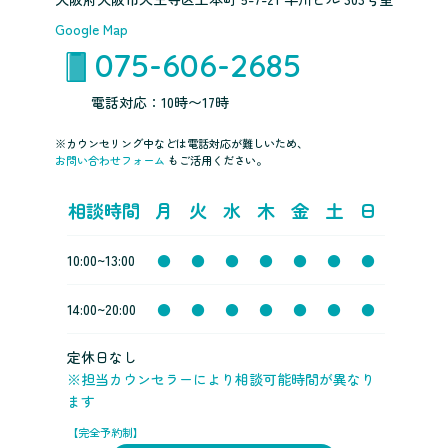
Google Map
075-606-2685
電話対応：10時〜17時
※カウンセリング中などは電話対応が難しいため、
お問い合わせフォーム
もご活用ください。
相談時間
月
火
水
木
金
土
日
10:00~13:00
●
●
●
●
●
●
●
14:00~20:00
●
●
●
●
●
●
●
定休日なし
※担当カウンセラーにより相談可能時間が異なり
ます
【完全予約制】