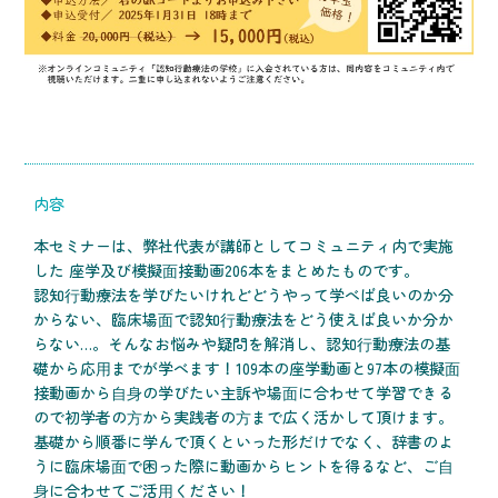
内容
本セミナーは、弊社代表が講師としてコミュニティ内で実施
した 座学及び模擬⾯接動画206本をまとめたものです。
認知⾏動療法を学びたいけれどどうやって学べば良いのか分
からない、臨床場⾯で認知⾏動療法をどう使えば良いか分か
らない…。そんなお悩みや疑問を解消し、認知⾏動療法の基
礎から応⽤までが学べます！109本の座学動画と97本の模擬⾯
接動画から⾃⾝の学びたい主訴や場⾯に合わせて学習できる
ので初学者の⽅から実践者の⽅まで広く活かして頂けます。
基礎から順番に学んで頂くといった形だけでなく、辞書のよ
うに臨床場⾯で困った際に動画からヒントを得るなど、ご⾃
⾝に合わせてご活⽤ください！