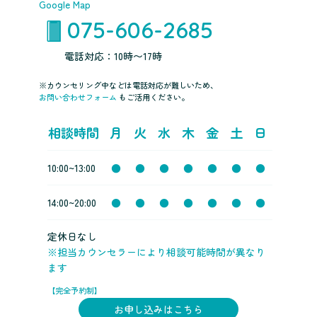
Google Map
075-606-2685
電話対応：10時〜17時
※カウンセリング中などは電話対応が難しいため、
お問い合わせフォーム
もご活用ください。
相談時間
月
火
水
木
金
土
日
10:00~13:00
●
●
●
●
●
●
●
14:00~20:00
●
●
●
●
●
●
●
定休日なし
※担当カウンセラーにより相談可能時間が異なり
ます
【完全予約制】
お申し込みはこちら