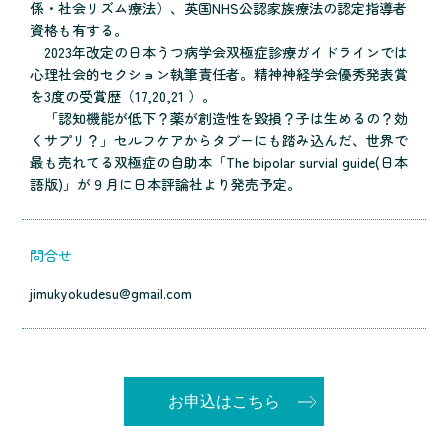
係・社会リズム療法）、英国NHS公認家族療法の認定指導者
資格も有する。
2023年改定の日本うつ病学会双極症診療ガイドラインでは
心理社会的セクション執筆責任者。精神神経学会優秀発表賞
を3度の受賞歴（17,20,21 ）。
「認知機能が低下？薬が創造性を毀損？子は生めるの？効
くサプリ？」セルフケアからタブーにも踏み込んだ、世界で
最も売れてる双極症の自助本「The bipolar survial guide(日本
語版)」が９月に日本評論社より発売予定。
問合せ
jimukyokudesu@gmail.com
お申込はこちら