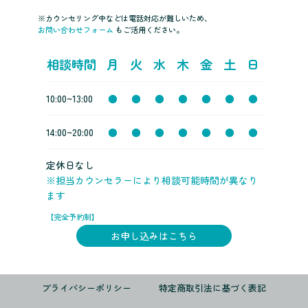
※カウンセリング中などは電話対応が難しいため、
お問い合わせフォーム
もご活用ください。
相談時間
月
火
水
木
金
土
日
10:00~13:00
●
●
●
●
●
●
●
14:00~20:00
●
●
●
●
●
●
●
定休日なし
※担当カウンセラーにより相談可能時間が異なり
ます
【完全予約制】
お申し込みはこちら
プライバシーポリシー
特定商取引法に基づく表記