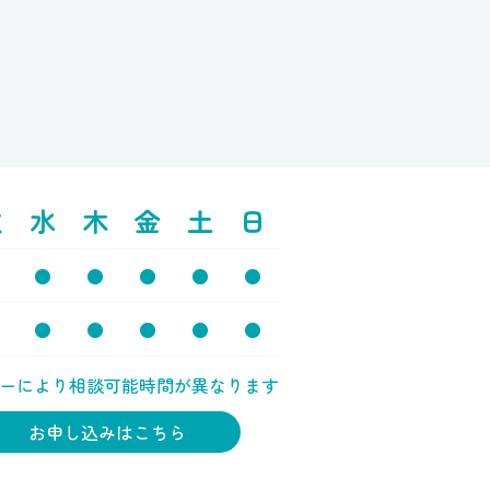
火
水
木
金
土
日
●
●
●
●
●
●
●
●
●
●
ーにより相談可能時間が異なります
お申し込みはこちら