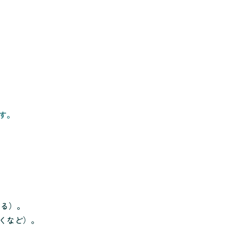
す。
。
する）。
くなど）。