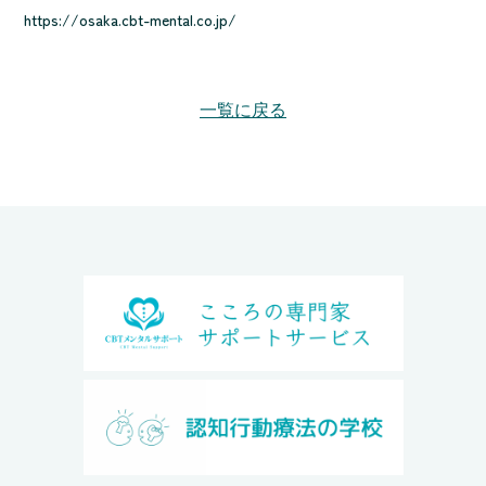
https://osaka.cbt-mental.co.jp/
一覧に戻る