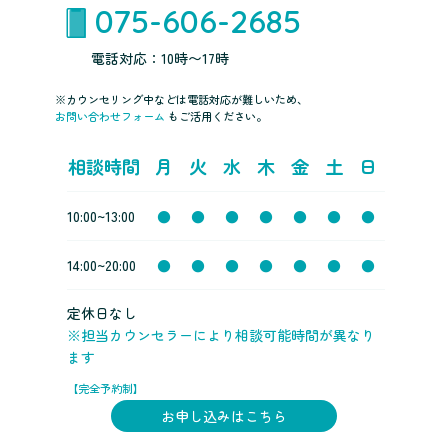
075-606-2685
電話対応：10時〜17時
※カウンセリング中などは電話対応が難しいため、
お問い合わせフォーム
もご活用ください。
相談時間
月
火
水
木
金
土
日
10:00~13:00
●
●
●
●
●
●
●
14:00~20:00
●
●
●
●
●
●
●
定休日なし
※担当カウンセラーにより相談可能時間が異なり
ます
【完全予約制】
お申し込みはこちら