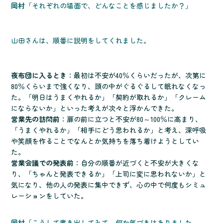
岡村
「それぞれの場面で、どんなことを感じましたか？」
山田さんは、順番に説明をしてくれました。
夜布団に入るとき
：最初は不安が40％くらいだったが、次第に
80％くらいまで強くなり、頭の中がぐるぐるして眠れなくなっ
た。「明日はうまくやれるか」「契約が取れるか」「クレーム
にならないか」といった考えが次々と浮かんできた。
営業先の訪問前
：扉の前に立つと不安が80～100％に高まり、
「うまくやれるか」「相手にどう思われるか」と考え、深呼吸
や笑顔を作ることでなんとか気持ちを落ち着けようとしてい
た。
営業会議での発表前
：自分の順番が近づくと不安が大きくな
り、「ちゃんと発表できるか」「上司に変に思われないか」と
気になり、他の人の発表に集中できず、心の中で何度もシミュ
レーションをしていた。
岡村
「こうして書き出してみて、何か気づきはありました