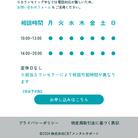
※カウンセリング中などは電話対応が難しいため、
お問い合わせフォーム
もご活用ください。
相談時間
月
火
水
木
金
土
日
10:00~13:00
●
●
●
●
●
●
●
14:00~20:00
●
●
●
●
●
●
●
定休日なし
※担当カウンセラーにより相談可能時間が異なり
ます
【完全予約制】
お申し込みはこちら
プライバシーポリシー
特定商取引法に基づく表記
©️2024 株式会社CBTメンタルサポート