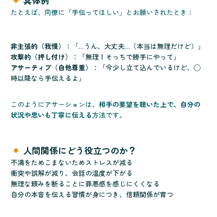
具体例
たとえば、同僚に「手伝ってほしい」とお願いされたとき：
非主張的（我慢）
：「…うん、大丈夫…（本当は無理だけど）」
攻撃的（押し付け）
：「無理！そっちで勝手にやって」
アサーティブ（自他尊重）
：「今少し立て込んでいるけど、◯
時以降なら手伝えるよ」
このようにアサーションは、
相手の要望を聴いた上で、自分の
状況や思いも丁寧に伝える
方法です。
人間関係にどう役立つのか？
不満をためこまないためストレスが減る
衝突や誤解が減り、会話の温度が下がる
無理な頼みを断ることに罪悪感を感じにくくなる
自分の本音を伝える習慣が身につき、信頼関係が育つ